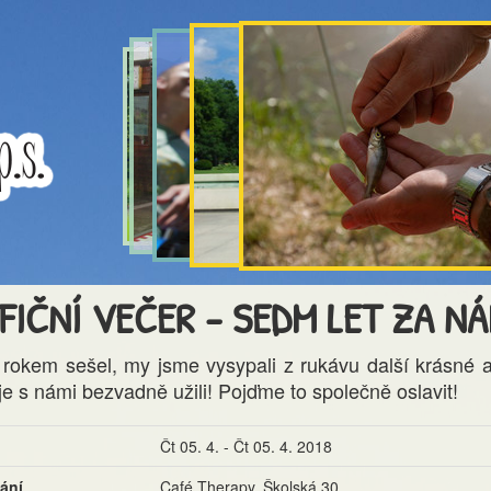
FIČNÍ VEČER - SEDM LET ZA NÁ
 rokem sešel, my jsme vysypali z rukávu další krásné 
i je s námi bezvadně užili! Pojďme to společně oslavit!
Čt 05. 4. - Čt 05. 4. 2018
ání
Café Therapy, Školská 30