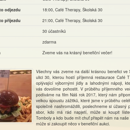
to odjezdu
18:00, Café Therapy, Školská 30
to příjezdu
21:00, Café Therapy, Školská 30
30 účastníků
zdarma
a
Zveme vás na krásný benefiční večer!
Všechny vás zveme na další krásnou benefici ve 
ulici 30, kterou hostí příjemná restaurace Café T
oplývající výbornými jídly a lahodnými nápoji, kt
vás dovolíme pohostit. V průběhu příjemného ve
podíváme na film Náš rok 2017, který nám připo
velkou spoustu zážitků, které jsme v průběhu celé
společně nashromáždili, poslechneme si úžasný 
sbor, kdo má rád napjetí, může si koupit líst
Tomboly a kdo bude mít chuť přispět nám na naše a
může si zakoupit něco v benefiční aukci.