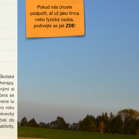
Pokud nás chcete
podpořit, ať už jako firma
nebo fyzická osoba,
podívejte se jak
ZDE
!
Školské
herapy,
erými si
čera se
mene tu
ho roku
pěvecký
eček do
ktivity,