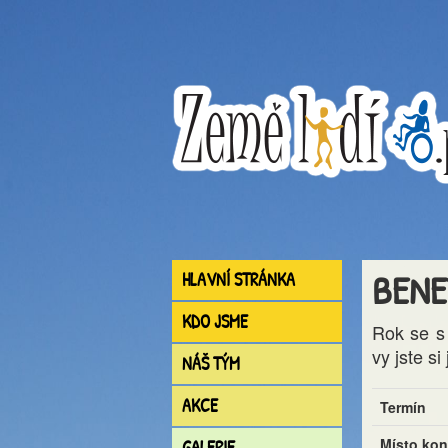
BENE
HLAVNÍ STRÁNKA
KDO JSME
Rok se s
vy jste s
NÁŠ TÝM
AKCE
Termín
Místo kon
GALERIE