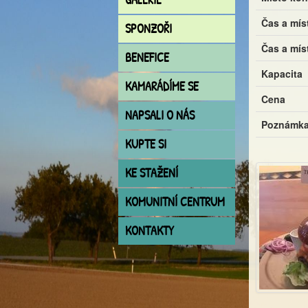
Čas a mís
SPONZOŘI
Čas a mís
BENEFICE
Kapacita
KAMARÁDÍME SE
Cena
NAPSALI O NÁS
Poznámk
KUPTE SI
KE STAŽENÍ
KOMUNITNÍ CENTRUM
KONTAKTY