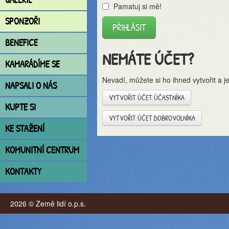
Pamatuj si mě!
SPONZOŘI
BENEFICE
NEMÁTE ÚČET?
KAMARÁDÍME SE
Nevadí, můžete si ho ihned vytvořit a j
NAPSALI O NÁS
VYTVOŘIT ÚČET ÚČASTNÍKA
KUPTE SI
VYTVOŘIT ÚČET DOBROVOLNÍKA
KE STAŽENÍ
KOMUNITNÍ CENTRUM
KONTAKTY
2026 © Země lidí o.p.s.