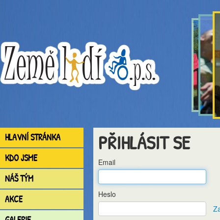
PŘIHLÁSIT SE
HLAVNÍ STRÁNKA
KDO JSME
Email
NÁŠ TÝM
Heslo
AKCE
Za
GALERIE