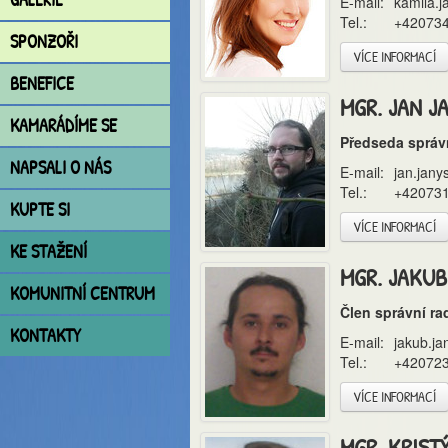
E-mail:
kamila.j
Tel.:
+42073
SPONZOŘI
VÍCE INFORMACÍ
BENEFICE
MGR. JAN J
KAMARÁDÍME SE
Předseda správ
NAPSALI O NÁS
E-mail:
jan.jany
Tel.:
+42073
KUPTE SI
VÍCE INFORMACÍ
KE STAŽENÍ
MGR. JAKUB
KOMUNITNÍ CENTRUM
Člen správní ra
KONTAKTY
E-mail:
jakub.j
Tel.:
+42072
VÍCE INFORMACÍ
MGR. KRIS