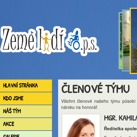
ČLENOVÉ TÝMU
HLAVNÍ STRÁNKA
KDO JSME
Všichni členové našeho týmu působí v
nároku na honorář.
NÁŠ TÝM
MGR. KAMI
AKCE
Ředitelka spole
GALERIE