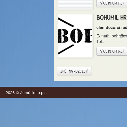
VÍCE INFORMACÍ
BOHUMIL H
člen dozorčí ra
E-mail:
bohr@cm
Tel.:
VÍCE INFORMACÍ
ZPĚT NA ROZCESTÍ
2026 © Země lidí o.p.s.