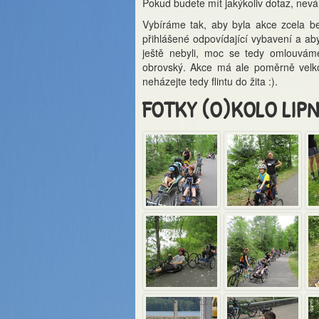
Pokud budete mít jakýkoliv dotaz, nev
Vybíráme tak, aby byla akce zcela b
přihlášené odpovídající vybavení a aby m
ještě nebyli, moc se tedy omlouvá
obrovský. Akce má ale poměrně velko
neházejte tedy flintu do žita :).
FOTKY (O)KOLO LIP