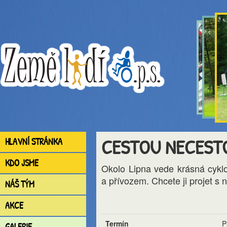
CESTOU NECESTO
HLAVNÍ STRÁNKA
KDO JSME
Okolo Lipna vede krásná cykl
a přívozem. Chcete ji projet s
NÁŠ TÝM
AKCE
Termín
P
GALERIE