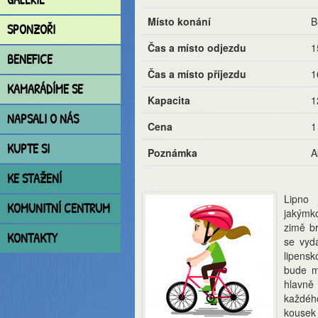
Místo konání
B
SPONZOŘI
Čas a místo odjezdu
1
BENEFICE
Čas a místo příjezdu
1
KAMARÁDÍME SE
Kapacita
1
NAPSALI O NÁS
Cena
1
KUPTE SI
Poznámka
A
KE STAŽENÍ
Lipno 
KOMUNITNÍ CENTRUM
jakýmk
zimě b
KONTAKTY
se vyd
lipensk
bude mí
hlavně
každéh
kousek 