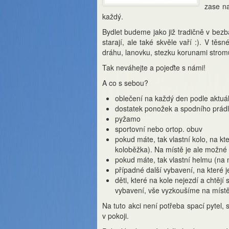
zase na
každý.
Bydlet budeme jako již tradičně v bez
starají, ale také skvěle vaří :). V tě
dráhu, lanovku, stezku korunami strom
Tak neváhejte a pojeďte s námi!
A co s sebou?
oblečení na každý den podle aktuá
dostatek ponožek a spodního prád
pyžamo
sportovní nebo ortop. obuv
pokud máte, tak vlastní kolo, na kter
koloběžka). Na místě je ale možné s
pokud máte, tak vlastní helmu (na m
případné další vybavení, na které je
děti, které na kole nejezdí a chtěj
vybavení, vše vyzkoušíme na míst
Na tuto akci není potřeba spací pytel,
v pokoji.