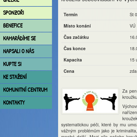
SPONZOŘI
Termín
St 0
BENEFICE
Místo konání
VÚ 
Čas začátku
16.
KAMARÁDÍME SE
Čas konce
18.
NAPSALI O NÁS
Kapacita
15 
KUPTE SI
Cena
zda
KE STAŽENÍ
KOMUNITNÍ CENTRUM
Za pen
kroužku
KONTAKTY
Výchovn
nařízen
kroužek
systematickou péči, které by mu umožn
vážným problémům jako je kriminalita,
mnohé další. Mezi cíle našeho kroužk