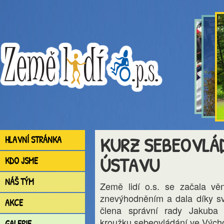
KURZ SEBEOVLÁ
HLAVNÍ STRÁNKA
ÚSTAVU
KDO JSME
NÁŠ TÝM
Země lidí o.s. se začala vě
znevýhodněním a dala díky sv
AKCE
člena správní rady Jakuba 
kroužku sebeovládání ve Vých
GALERIE