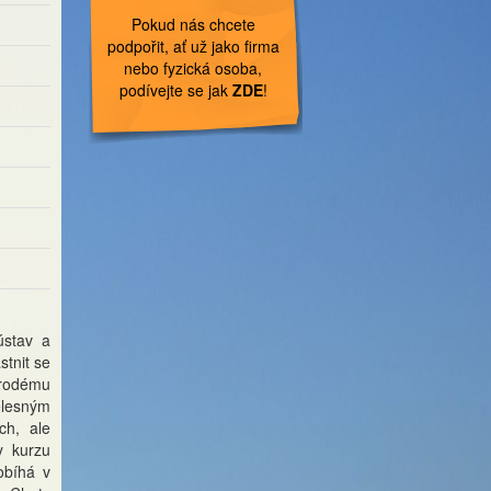
Pokud nás chcete
podpořit, ať už jako firma
nebo fyzická osoba,
podívejte se jak
ZDE
!
ústav a
stnit se
rodému
lesným
ch, ale
y kurzu
robíhá v