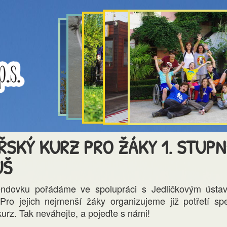
ŘSKÝ KURZ PRO ŽÁKY 1. STUPN
ÚŠ
endovku pořádáme ve spolupráci s Jedličkovým úst
Pro jejich nejmenší žáky organizujeme již potřetí spe
kurz. Tak neváhejte, a pojeďte s námi!