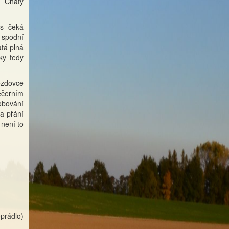
 Chaty
ás čeká
 spodní
atá plná
ky tedy
ezdovce
ečerním
bobování
a přání
 není to
oprádlo)