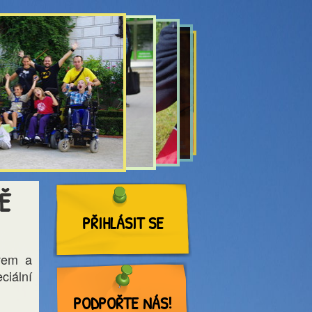
Ě
PŘIHLÁSIT SE
avem a
ciální
PODPOŘTE NÁS!