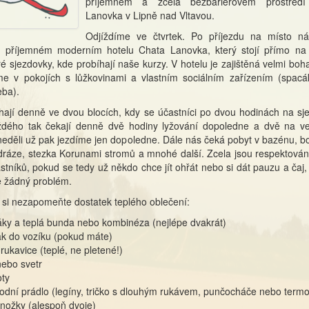
příjemném a zcela bezbariérovém prostředí
Lanovka v Lipně nad Vltavou.
Odjíždíme ve čtvrtek. Po příjezdu na místo n
v příjemném moderním hotelu Chata Lanovka, který stojí přímo na
é sjezdovky, kde probíhají naše kurzy. V hotelu je zajištěná velmi boh
me v pokojích s lůžkovinami a vlastním sociálním zařízením (spacá
eba).
hají denně ve dvou blocích, kdy se účastníci po dvou hodinách na sj
Každého tak čekají denně dvě hodiny lyžování dopoledne a dvě na v
 neděli už pak jezdíme jen dopoledne. Dále nás čeká pobyt v bazénu, 
ráze, stezka Korunami stromů a mnohé další. Zcela jsou respektován
stníků, pokud se tedy už někdo chce jít ohřát nebo si dát pauzu a čaj,
 žádný problém.
i si nezapomeňte dostatek teplého oblečení:
áky a teplá bunda nebo kombinéza (nejlépe dvakrát)
ak do vozíku (pokud máte)
 rukavice (teplé, ne pletené!)
nebo svetr
oty
podní prádlo (legíny, tričko s dlouhým rukávem, punčocháče nebo term
onožky (alespoň dvoje)