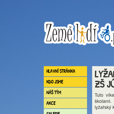
LYŽA
HLAVNÍ STRÁNKA
ZŠ J
KDO JSME
NÁŠ TÝM
Tuto vík
školami. 
AKCE
lyžařský 
GALERIE