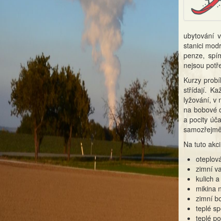
ubytování 
stanici modr
penze, spí
nejsou potř
Kurzy probí
střídají. 
lyžování, v
na bobové d
a pocity úča
samozřejmě
Na tuto akc
oteplov
zimní v
kulich a
mikina 
zimní b
teplé s
teplé p