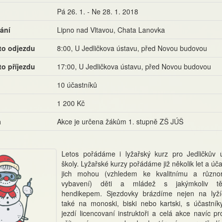
Pá 26. 1. - Ne 28. 1. 2018
ání
Lipno nad Vltavou, Chata Lanovka
to odjezdu
8:00, U Jedličkova ústavu, před Novou budovou
to příjezdu
17:00, U Jedličkova ústavu, před Novou budovou
10 účastníků
1 200 Kč
a
Akce je určena žákům 1. stupně ZŠ JÚŠ
Letos pořádáme i lyžařský kurz pro Jedličkův 
školy. Lyžařské kurzy pořádáme již několik let a úča
jich mohou (vzhledem ke kvalitnímu a různo
vybavení) děti a mládež s jakýmkoliv tě
hendikepem. Sjezdovky brázdíme nejen na lyží
také na monoski, biski nebo kartski, s účastník
jezdí licencovaní instruktoři a celá akce navíc p