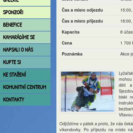
Čas a místo odjezdu
15:00,
SPONZOŘI
Čas a místo příjezdu
18:00,
BENEFICE
Kapacita
8 účas
KAMARÁDÍME SE
Cena
1 700 
NAPSALI O NÁS
Poznámka
Akce j
KUPTE SI
Lyžařsk
KE STAŽENÍ
mohou 
děti a
KOMUNITNÍ CENTRUM
Sjezdov
biski n
KONTAKTY
instruk
bezbar
Vltavou
Odjíždíme v pátek a proto, že nás čeká 
víkendovky. Po příjezdu na místo n