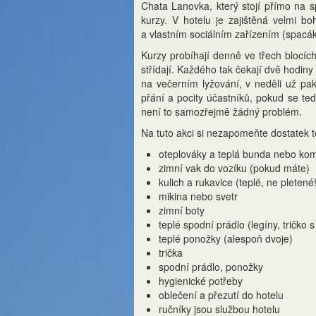
Chata Lanovka, který stojí přímo na s
kurzy. V hotelu je zajištěná velmi b
a vlastním sociálním zařízením (spacák
Kurzy probíhají denně ve třech blocíc
střídají. Každého tak čekají dvě hodin
na večerním lyžování, v neděli už pa
přání a pocity účastníků, pokud se ted
není to samozřejmě žádný problém.
Na tuto akci si nezapomeňte dostatek t
oteplováky a teplá bunda nebo kom
zimní vak do vozíku (pokud máte)
kulich a rukavice (teplé, ne pletené!
mikina nebo svetr
zimní boty
teplé spodní prádlo (legíny, trič
teplé ponožky (alespoň dvoje)
trička
spodní prádlo, ponožky
hygienické potřeby
oblečení a přezutí do hotelu
ručníky jsou službou hotelu