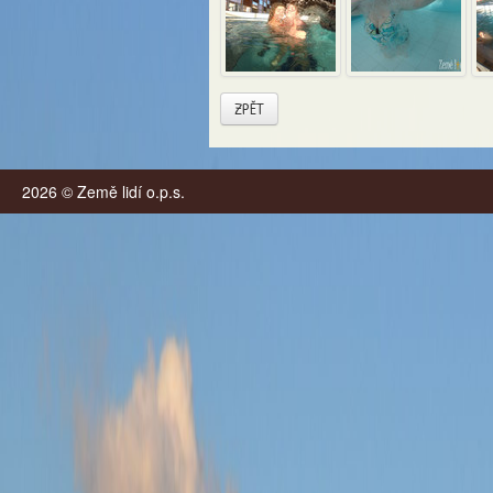
ZPĚT
2026 © Země lidí o.p.s.