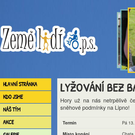
LYŽOVÁNÍ BEZ BA
HLAVNÍ STRÁNKA
KDO JSME
Hory už na nás netrpělivě če
sněhové podmínky na Lipno!
NÁŠ TÝM
AKCE
Termín
Pá 13.
Místo konání
Chata 
GALERIE