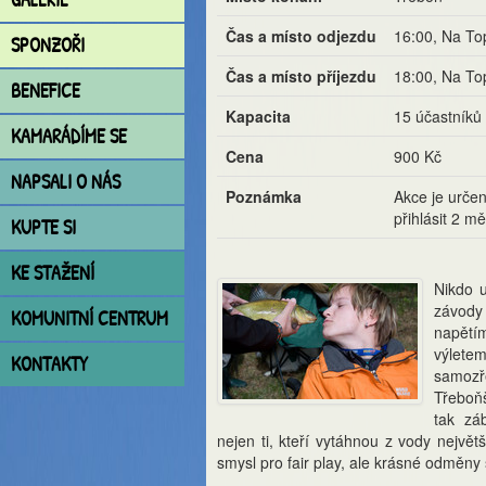
Čas a místo odjezdu
16:00, Na To
SPONZOŘI
Čas a místo příjezdu
18:00, Na To
BENEFICE
Kapacita
15 účastníků
KAMARÁDÍME SE
Cena
900 Kč
NAPSALI O NÁS
Poznámka
Akce je urče
přihlásit 2 m
KUPTE SI
KE STAŽENÍ
Nikdo u
závody 
KOMUNITNÍ CENTRUM
napětí
výlete
KONTAKTY
samozře
Třeboňš
tak zá
nejen ti, kteří vytáhnou z vody největš
smysl pro fair play, ale krásné odměny s