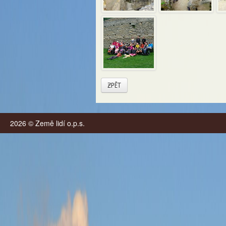
ZPĚT
2026 © Země lidí o.p.s.