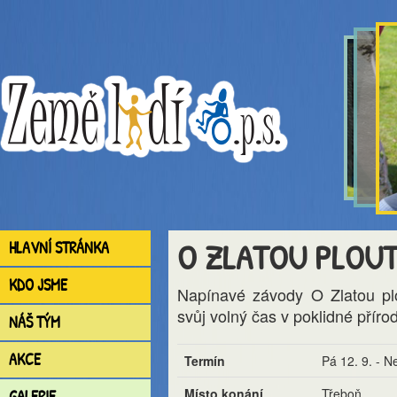
O ZLATOU PLOU
HLAVNÍ STRÁNKA
KDO JSME
Napínavé závody O Zlatou plo
svůj volný čas v poklidné příro
NÁŠ TÝM
AKCE
Termín
Pá 12. 9. - N
Místo konání
Třeboň
GALERIE