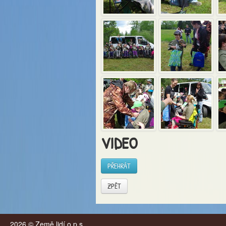
VIDEO
PŘEHRÁT
ZPĚT
2026 © Země lidí o.p.s.