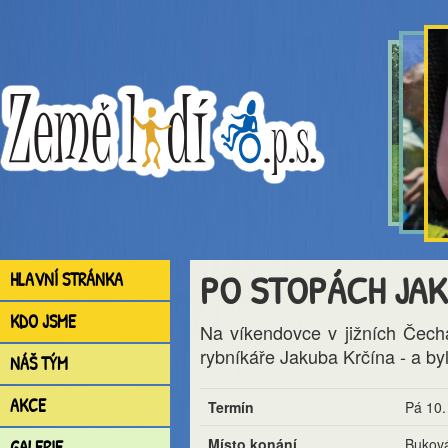
PO STOPÁCH JAK
HLAVNÍ STRÁNKA
KDO JSME
Na víkendovce v jižních Čech
rybníkáře Jakuba Krčína - a by
NÁŠ TÝM
AKCE
Termín
Pá 10.
Místo konání
Buková
GALERIE