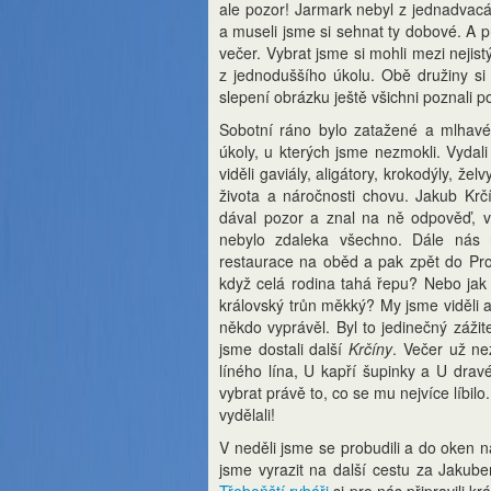
ale pozor! Jarmark nebyl z jednadvacá
a museli jsme si sehnat ty dobové. A p
večer. Vybrat jsme si mohli mezi nej
z jednoduššího úkolu. Obě družiny si 
slepení obrázku ještě všichni poznali 
Sobotní ráno bylo zatažené a mlhavé
úkoly, u kterých jsme nezmokli. Vydal
viděli gaviály, aligátory, krokodýly, ž
života a náročnosti chovu. Jakub Kr
dával pozor a znal na ně odpověď, vy
nebylo zdaleka všechno. Dále nás r
restaurace na oběd a pak zpět do Pr
když celá rodina tahá řepu? Nebo jak 
královský trůn měkký? My jsme viděli a
někdo vyprávěl. Byl to jedinečný zážit
jsme dostali další
Krčíny
. Večer už ne
líného lína, U kapří šupinky a U drav
vybrat právě to, co se mu nejvíce líbilo
vydělali!
V neděli jsme se probudili a do oken n
jsme vyrazit na další cestu za Jakub