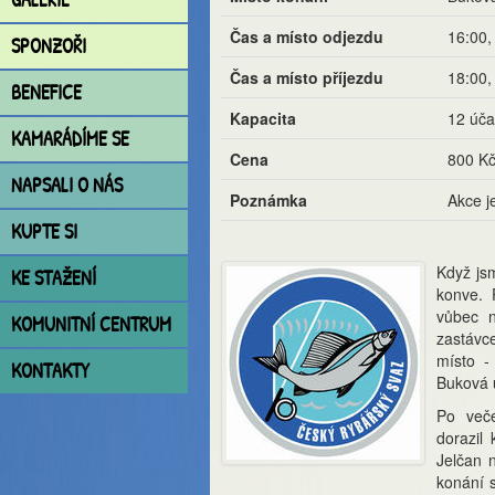
Čas a místo odjezdu
16:00,
SPONZOŘI
Čas a místo příjezdu
18:00,
BENEFICE
Kapacita
12 úča
KAMARÁDÍME SE
Cena
800 K
NAPSALI O NÁS
Poznámka
Akce j
KUPTE SI
Když jsm
KE STAŽENÍ
konve. 
vůbec n
KOMUNITNÍ CENTRUM
zastávc
místo -
KONTAKTY
Buková 
Po veče
dorazil
Jelčan n
konání s