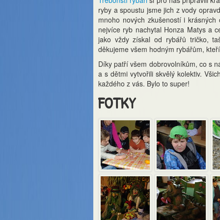
Třeboňští rybáři
si pro nás připravili k
ryby a spoustu jsme jich z vody opravdu
mnoho nových zkušeností i krásných c
nejvíce ryb nachytal Honza Matys a ce
jako vždy získal od rybářů tričko, t
děkujeme všem hodným rybářům, kteří
Díky patří všem dobrovolníkům, co s ná
a s dětmi vytvořili skvělý kolektiv. Vši
každého z vás. Bylo to super!
FOTKY