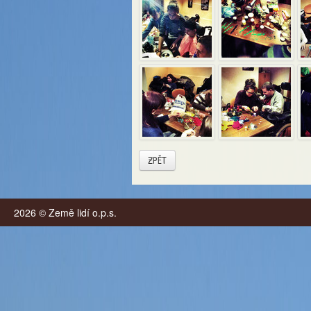
ZPĚT
2026 © Země lidí o.p.s.