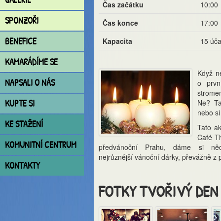
Čas začátku
10:00
SPONZOŘI
Čas konce
17:00
BENEFICE
Kapacita
15 úča
KAMARÁDÍME SE
Když ne
NAPSALI O NÁS
o prvn
strome
KUPTE SI
Ne? Ta
nebo si
KE STAŽENÍ
Tato ak
Café Th
KOMUNITNÍ CENTRUM
předvánoční Prahu, dáme si n
nejrůznější vánoční dárky, převážně z p
KONTAKTY
FOTKY TVOŘIVÝ DEN