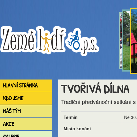
TVOŘIVÁ DÍLNA
HLAVNÍ STRÁNKA
KDO JSME
Tradiční předvánoční setkání s 
NÁŠ TÝM
Termín
Ne 30.
AKCE
Místo konání
GALERIE