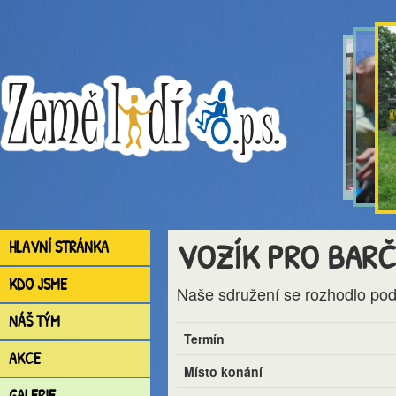
VOZÍK PRO BAR
HLAVNÍ STRÁNKA
KDO JSME
Naše sdružení se rozhodlo podpo
NÁŠ TÝM
Termín
AKCE
Místo konání
GALERIE