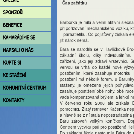
Čas začátku
SPONZOŘI
Barborka je milá a velmi aktivní sleč
BENEFICE
při pořizování mechanického vozíku, 
– paraatletiku. Od pojišťovny získala e
KAMARÁDÍME SE
již nárok nemá.
Bára se narodila se v Havlíčkově Bro
NAPSALI O NÁS
základní školu, díky individuálním
zařízení, jako její zdraví vrstevníci.
KUPTE SI
vervou se vrhá do každé nové výzvy
postižením, které zasahuje motoriku, 
KE STAŽENÍ
postižení má několik forem, u Barunky 
staženy, je omezena jejich pohybliv
KOMUNITNÍ CENTRUM
zasahuje postižení obě nohy, obě ruce 
vada kompenzovaná brýlemi a lehké ne
KONTAKTY
V červenci roku 2006 ale získala 
pomocnici. Zlatý retriever Kačenka nej
a hlavně se z ní stala nepostradatelná
Báru zároveň velkým koníčkem. Doj
Centrem výcviku psů pro postižené Help
Po základní škole nastoupila Bára do 