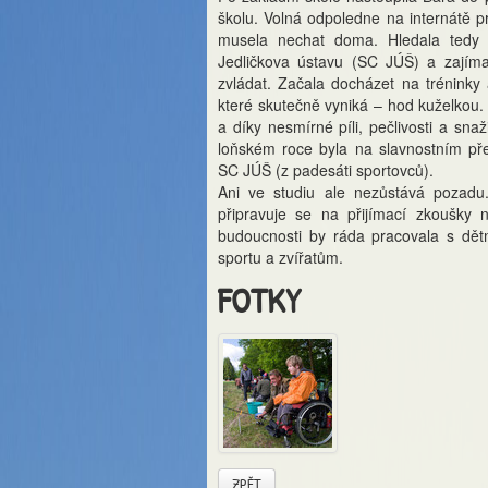
školu. Volná odpoledne na internátě 
musela nechat doma. Hledala tedy 
Jedličkova ústavu (SC JÚŠ) a zajíma
zvládat. Začala docházet na tréninky a
které skutečně vyniká – hod kuželkou. T
a díky nesmírné píli, pečlivosti a sna
loňském roce byla na slavnostním pře
SC JÚŠ (z padesáti sportovců).
Ani ve studiu ale nezůstává pozadu.
připravuje se na přijímací zkoušky 
budoucnosti by ráda pracovala s dět
sportu a zvířatům.
FOTKY
ZPĚT