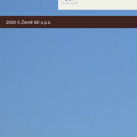
2026 © Země lidí o.p.s.