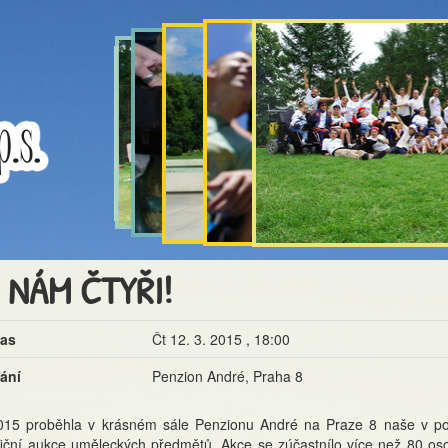
 NÁM ČTYŘI!
čas
Čt 12. 3. 2015 , 18:00
ání
Penzion André, Praha 8
015 proběhla v krásném sále Penzionu André na Praze 8 naše v poř
fiční aukce uměleckých předmětů. Akce se zúčastnílo více než 80 oso