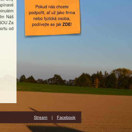
napínavé
Pokud nás chcete
minulém
podpořit, ať už jako firma
film Náš
nebo fyzická osoba,
d SOU Za
podívejte se jak
ZDE
!
ortu od
Stream
|
Facebook