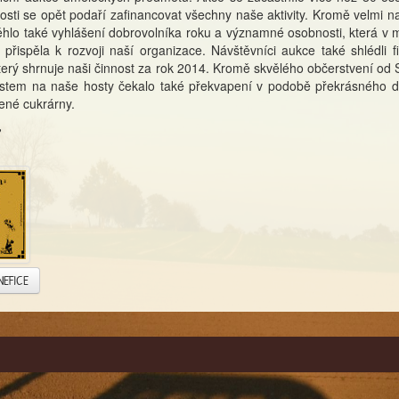
drosti se opět podaří zafinancovat všechny naše aktivity. Kromě velmi 
hlo také vyhlášení dobrovolníka roku a významné osobnosti, která v 
 přispěla k rozvoji naší organizace. Návštěvníci aukce také shlédli 
 který shrnuje naši činnost za rok 2014. Kromě skvělého občerstvení o
tem na naše hosty čekalo také překvapení v podobě překrásného d
lené cukrárny.
NEFICE