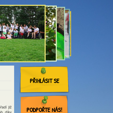
PŘIHLÁSIT SE
adí již
PODPOŘTE NÁS!
b, díky