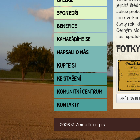
jejichž ště
aukce probě
SPONZOŘI
roce velkou
čtvrtý rok,
BENEFICE
Černým Mos
naší spřáte
KAMARÁDÍME SE
FOTKY
NAPSALI O NÁS
KUPTE SI
KE STAŽENÍ
KOMUNITNÍ CENTRUM
ZPĚT NA BE
KONTAKTY
2026 © Země lidí o.p.s.