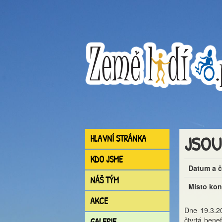
JSOU
HLAVNÍ STRÁNKA
KDO JSME
Datum a 
NÁŠ TÝM
Místo kon
AKCE
Dne 19.3.2
čtvrtá bene
GALERIE