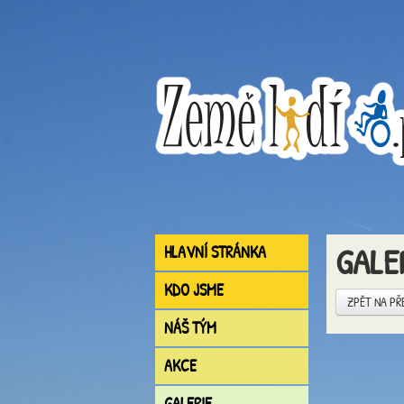
GALE
HLAVNÍ STRÁNKA
KDO JSME
ZPĚT NA PŘ
NÁŠ TÝM
AKCE
GALERIE