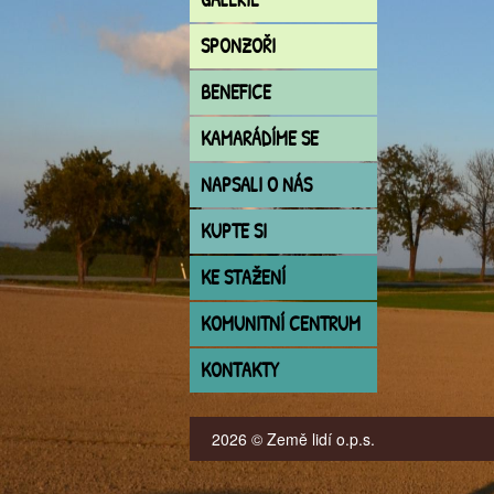
SPONZOŘI
BENEFICE
KAMARÁDÍME SE
NAPSALI O NÁS
KUPTE SI
KE STAŽENÍ
KOMUNITNÍ CENTRUM
KONTAKTY
2026 © Země lidí o.p.s.