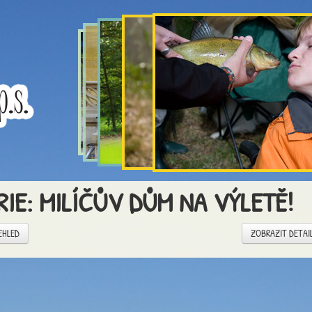
RIE: MILÍČŮV DŮM NA VÝLETĚ!
EHLED
ZOBRAZIT DETAI