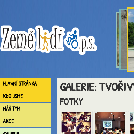
GALERIE: TVOŘIV
HLAVNÍ STRÁNKA
KDO JSME
FOTKY
NÁŠ TÝM
AKCE
GALERIE