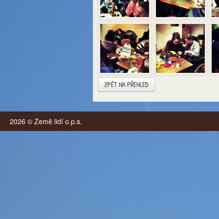
ZPĚT NA PŘEHLED
2026 © Země lidí o.p.s.