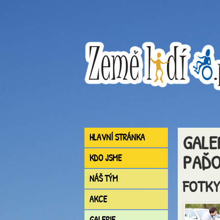
GALE
HLAVNÍ STRÁNKA
PAĎ
KDO JSME
NÁŠ TÝM
FOTKY
AKCE
GALERIE