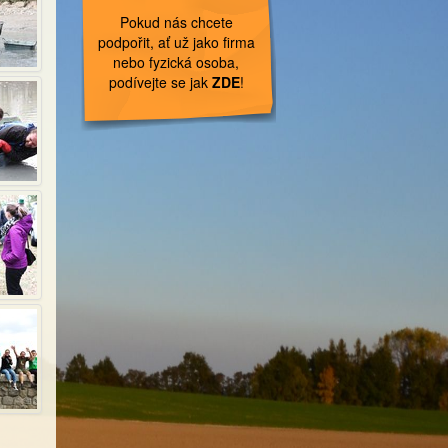
Pokud nás chcete
podpořit, ať už jako firma
nebo fyzická osoba,
podívejte se jak
ZDE
!