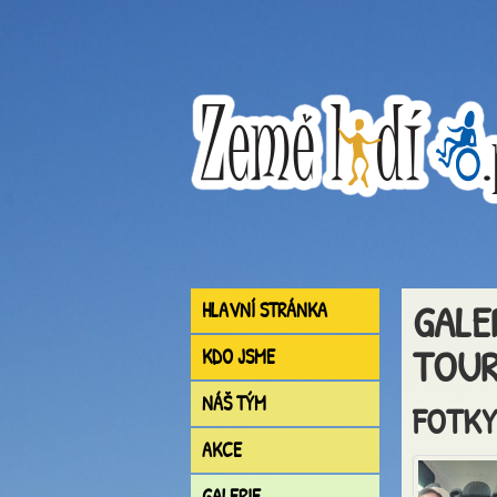
GALE
HLAVNÍ STRÁNKA
TOUR
KDO JSME
NÁŠ TÝM
FOTKY
AKCE
GALERIE