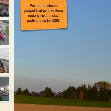
Pokud nás chcete
podpořit, ať už jako firma
nebo fyzická osoba,
podívejte se jak
ZDE
!