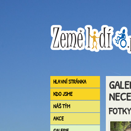
GALE
HLAVNÍ STRÁNKA
NECE
KDO JSME
NÁŠ TÝM
FOTKY
AKCE
GALERIE