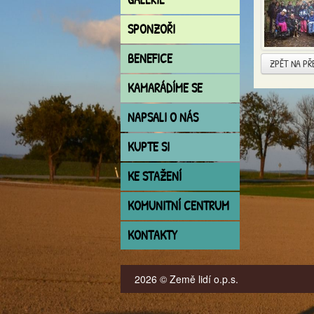
SPONZOŘI
BENEFICE
ZPĚT NA PŘ
KAMARÁDÍME SE
NAPSALI O NÁS
KUPTE SI
KE STAŽENÍ
KOMUNITNÍ CENTRUM
KONTAKTY
2026 © Země lidí o.p.s.