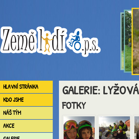
GALERIE: LYŽOVÁ
HLAVNÍ STRÁNKA
KDO JSME
FOTKY
NÁŠ TÝM
AKCE
GALERIE