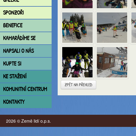
SPONZOŘI
BENEFICE
KAMARÁDÍME SE
NAPSALI O NÁS
KUPTE SI
KE STAŽENÍ
ZPĚT NA PŘEHLED
KOMUNITNÍ CENTRUM
KONTAKTY
2026 © Země lidí o.p.s.