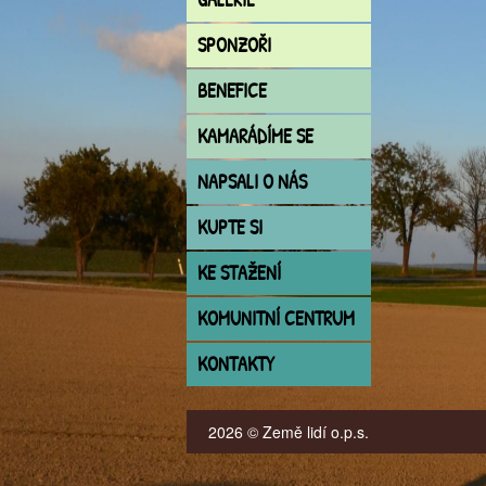
SPONZOŘI
BENEFICE
KAMARÁDÍME SE
NAPSALI O NÁS
KUPTE SI
KE STAŽENÍ
KOMUNITNÍ CENTRUM
KONTAKTY
2026 © Země lidí o.p.s.