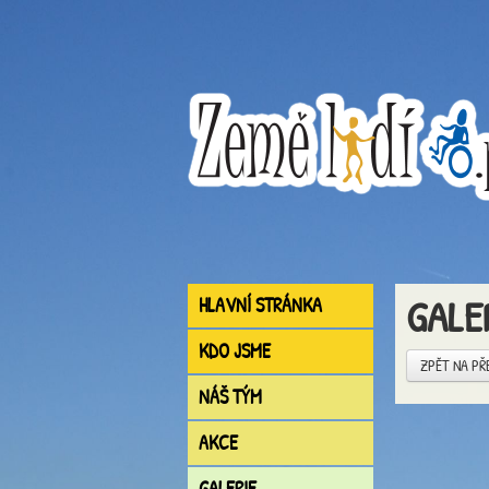
GALE
HLAVNÍ STRÁNKA
KDO JSME
ZPĚT NA PŘ
NÁŠ TÝM
AKCE
GALERIE