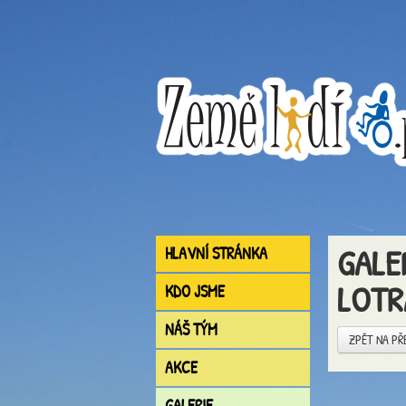
GALE
HLAVNÍ STRÁNKA
LOTR
KDO JSME
NÁŠ TÝM
ZPĚT NA PŘ
AKCE
GALERIE