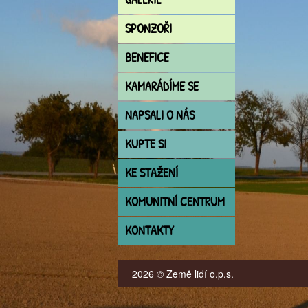
SPONZOŘI
BENEFICE
KAMARÁDÍME SE
NAPSALI O NÁS
KUPTE SI
KE STAŽENÍ
KOMUNITNÍ CENTRUM
KONTAKTY
2026 © Země lidí o.p.s.