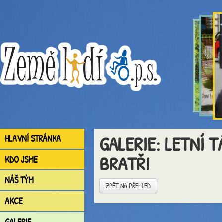
GALERIE: LETNÍ T
HLAVNÍ STRÁNKA
BRATŘI
KDO JSME
NÁŠ TÝM
ZPĚT NA PŘEHLED
AKCE
GALERIE