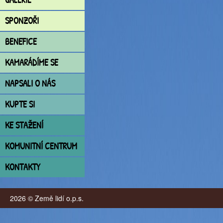
SPONZOŘI
BENEFICE
KAMARÁDÍME SE
NAPSALI O NÁS
KUPTE SI
KE STAŽENÍ
KOMUNITNÍ CENTRUM
KONTAKTY
2026 © Země lidí o.p.s.