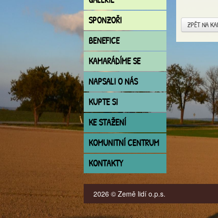
SPONZOŘI
ZPĚT NA K
BENEFICE
KAMARÁDÍME SE
NAPSALI O NÁS
KUPTE SI
KE STAŽENÍ
KOMUNITNÍ CENTRUM
KONTAKTY
2026 © Země lidí o.p.s.