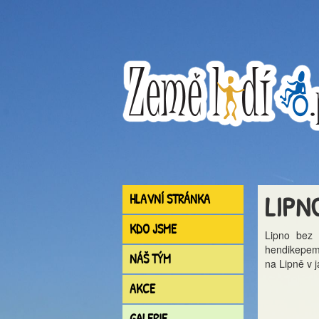
LIPN
HLAVNÍ STRÁNKA
KDO JSME
Lipno bez 
hendikepem!
NÁŠ TÝM
na Lipně v 
AKCE
GALERIE