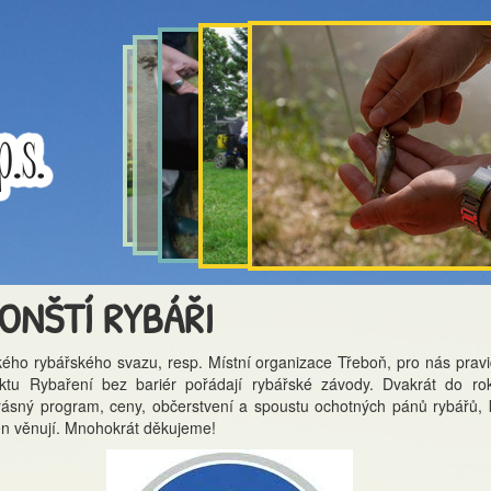
ONŠTÍ RYBÁŘI
ého rybářského svazu, resp. Místní organizace Třeboň, pro nás pravi
ektu Rybaření bez bariér pořádají rybářské závody. Dvakrát do ro
rásný program, ceny, občerstvení a spoustu ochotných pánů rybářů, k
n věnují. Mnohokrát děkujeme!