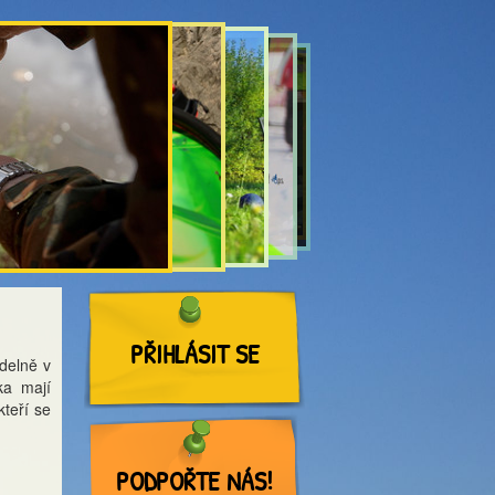
PŘIHLÁSIT SE
delně v
ka mají
teří se
PODPOŘTE NÁS!