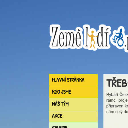
TŘEB
HLAVNÍ STRÁNKA
KDO JSME
Rybáři Česk
rámci proj
NÁŠ TÝM
připraven k
nám celý de
AKCE
GALERIE