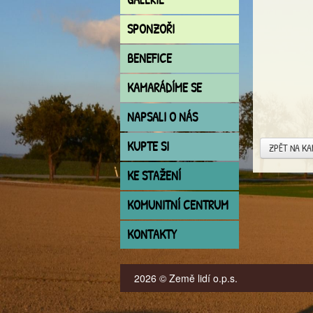
SPONZOŘI
BENEFICE
KAMARÁDÍME SE
NAPSALI O NÁS
KUPTE SI
ZPĚT NA K
KE STAŽENÍ
KOMUNITNÍ CENTRUM
KONTAKTY
2026 © Země lidí o.p.s.