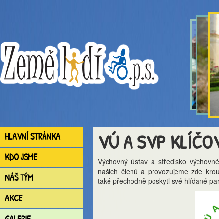
VÚ A SVP KLÍČO
HLAVNÍ STRÁNKA
KDO JSME
Výchovný ústav a středisko výchovn
našich členů a provozujeme zde kro
NÁŠ TÝM
také přechodně poskytl své hlídané pa
AKCE
GALERIE