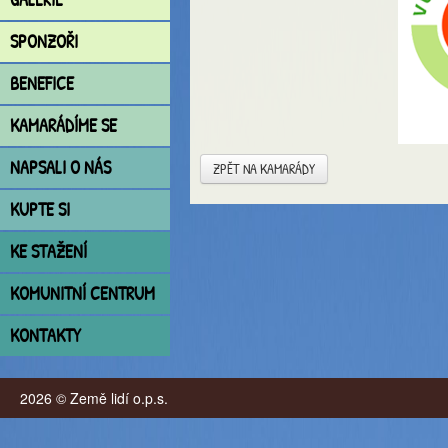
SPONZOŘI
BENEFICE
KAMARÁDÍME SE
NAPSALI O NÁS
ZPĚT NA KAMARÁDY
KUPTE SI
KE STAŽENÍ
KOMUNITNÍ CENTRUM
KONTAKTY
2026 © Země lidí o.p.s.