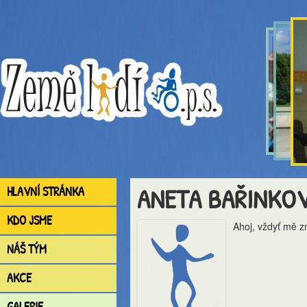
ANETA BAŘINKO
HLAVNÍ STRÁNKA
KDO JSME
Ahoj, vždyť mě zn
NÁŠ TÝM
AKCE
GALERIE