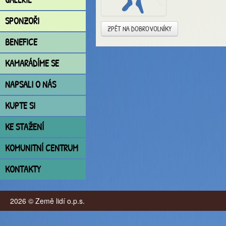
SPONZOŘI
ZPĚT NA DOBROVOLNÍKY
BENEFICE
KAMARÁDÍME SE
NAPSALI O NÁS
KUPTE SI
KE STAŽENÍ
KOMUNITNÍ CENTRUM
KONTAKTY
2026 © Země lidí o.p.s.