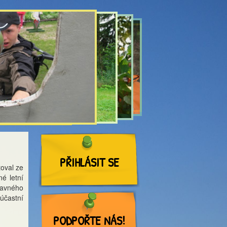
PŘIHLÁSIT SE
oval ze
é letní
bavného
 účastní
PODPOŘTE NÁS!