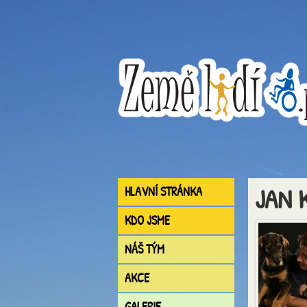
JAN 
HLAVNÍ STRÁNKA
KDO JSME
NÁŠ TÝM
AKCE
GALERIE