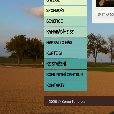
SPONZOŘI
ZPĚT NA D
BENEFICE
KAMARÁDÍME SE
NAPSALI O NÁS
KUPTE SI
KE STAŽENÍ
KOMUNITNÍ CENTRUM
KONTAKTY
2026 © Země lidí o.p.s.