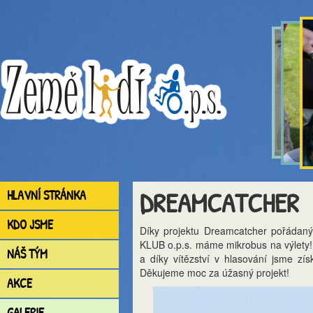
DREAMCATCHER
HLAVNÍ STRÁNKA
KDO JSME
Díky projektu Dreamcatcher pořádaný
KLUB o.p.s. máme mikrobus na výlety! 
NÁŠ TÝM
a díky vítězství v hlasování jsme zí
Děkujeme moc za úžasný projekt!
AKCE
GALERIE