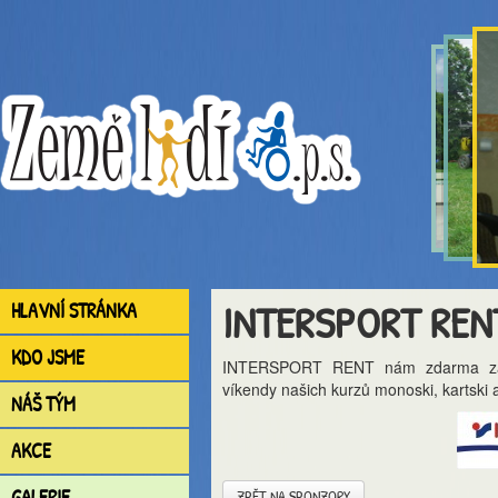
INTERSPORT REN
HLAVNÍ STRÁNKA
KDO JSME
INTERSPORT RENT nám zdarma zapůj
víkendy našich kurzů monoski, kartski 
NÁŠ TÝM
AKCE
GALERIE
ZPĚT NA SPONZORY