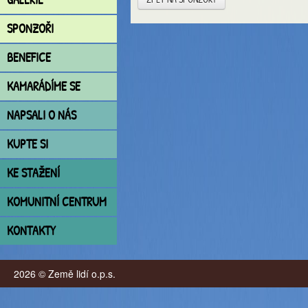
SPONZOŘI
BENEFICE
KAMARÁDÍME SE
NAPSALI O NÁS
KUPTE SI
KE STAŽENÍ
KOMUNITNÍ CENTRUM
KONTAKTY
2026 © Země lidí o.p.s.