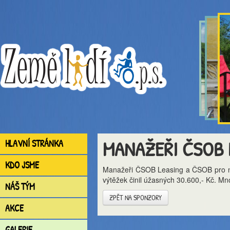
MANAŽEŘI ČSOB 
HLAVNÍ STRÁNKA
KDO JSME
Manažeři ČSOB Leasing a ČSOB pro nás
výtěžek činil úžasných 30.600,- Kč. M
NÁŠ TÝM
ZPĚT NA SPONZORY
AKCE
GALERIE