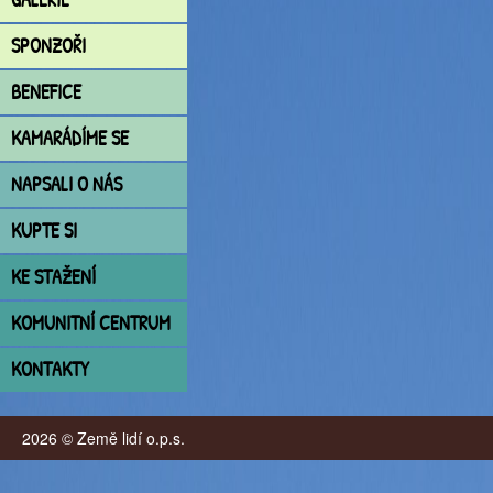
SPONZOŘI
BENEFICE
KAMARÁDÍME SE
NAPSALI O NÁS
KUPTE SI
KE STAŽENÍ
KOMUNITNÍ CENTRUM
KONTAKTY
2026 © Země lidí o.p.s.