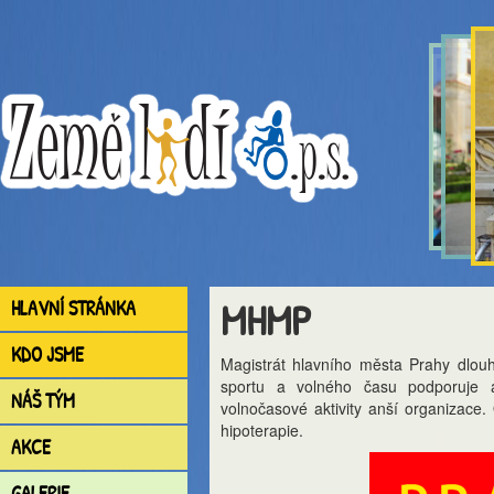
MHMP
HLAVNÍ STRÁNKA
KDO JSME
Magistrát hlavního města Prahy dlouh
sportu a volného času podporuje a
NÁŠ TÝM
volnočasové aktivity anší organizace
hipoterapie.
AKCE
GALERIE