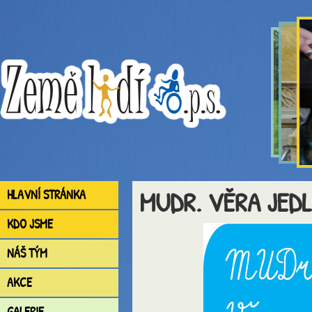
MUDR. VĚRA JED
HLAVNÍ STRÁNKA
KDO JSME
NÁŠ TÝM
AKCE
GALERIE