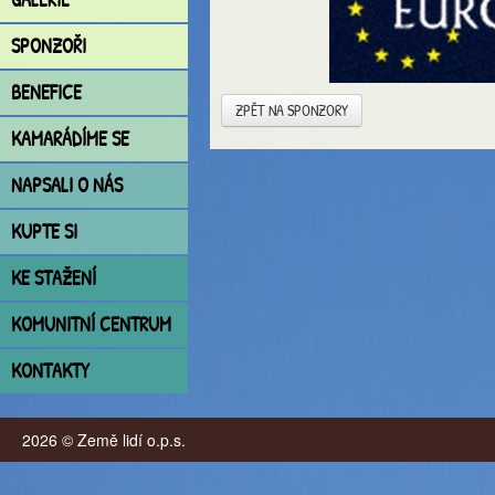
SPONZOŘI
BENEFICE
ZPĚT NA SPONZORY
KAMARÁDÍME SE
NAPSALI O NÁS
KUPTE SI
KE STAŽENÍ
KOMUNITNÍ CENTRUM
KONTAKTY
2026 © Země lidí o.p.s.