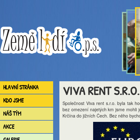
VIVA RENT S.R.O.
HLAVNÍ STRÁNKA
KDO JSME
Společnost Viva rent s.r.o. byla tak 
bez omezení najetých km jsme mohli je
NÁŠ TÝM
Krčína do jižních Čech. Bez něho byc
AKCE
GALERIE