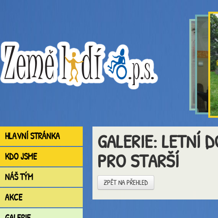
GALERIE: LETNÍ
HLAVNÍ STRÁNKA
PRO STARŠÍ
KDO JSME
NÁŠ TÝM
ZPĚT NA PŘEHLED
AKCE
GALERIE