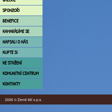
SPONZOŘI
BENEFICE
KAMARÁDÍME SE
NAPSALI O NÁS
KUPTE SI
KE STAŽENÍ
KOMUNITNÍ CENTRUM
KONTAKTY
2026 © Země lidí o.p.s.