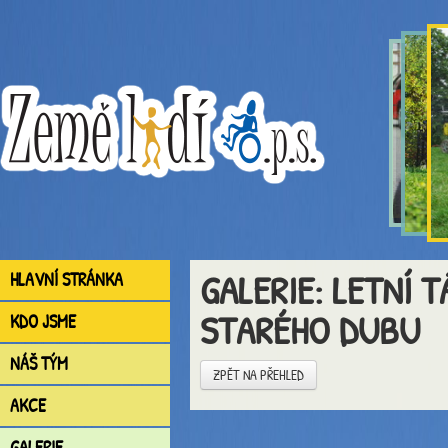
GALERIE: LETNÍ 
HLAVNÍ STRÁNKA
STARÉHO DUBU
KDO JSME
NÁŠ TÝM
ZPĚT NA PŘEHLED
AKCE
GALERIE