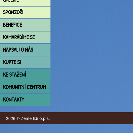
SPONZOŘI
BENEFICE
KAMARÁDÍME SE
NAPSALI O NÁS
KUPTE SI
KE STAŽENÍ
KOMUNITNÍ CENTRUM
KONTAKTY
2026 © Země lidí o.p.s.