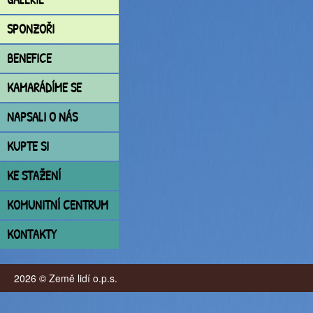
SPONZOŘI
BENEFICE
KAMARÁDÍME SE
NAPSALI O NÁS
KUPTE SI
KE STAŽENÍ
KOMUNITNÍ CENTRUM
KONTAKTY
2026 © Země lidí o.p.s.